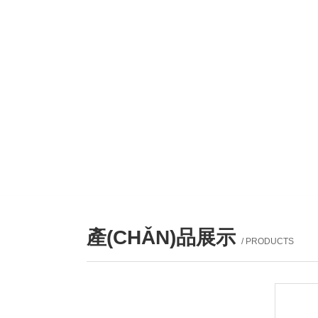
產(CHǍN)品展示
/ PRODUCTS
產(chǎn)品列表