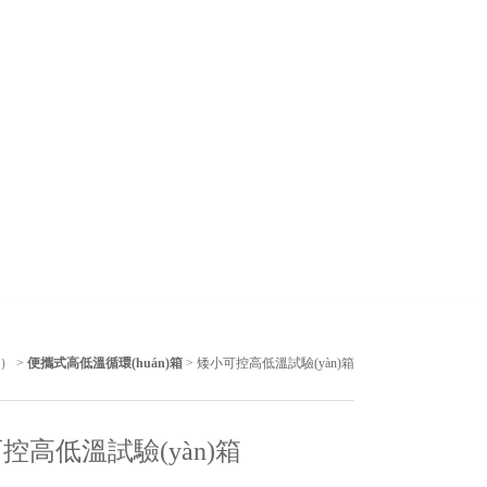
列）
>
便攜式高低溫循環(huán)箱
> 矮小可控高低溫試驗(yàn)箱
控高低溫試驗(yàn)箱