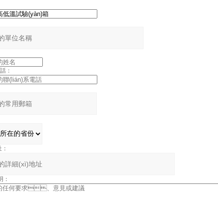
：
系電話：
址：
說明：