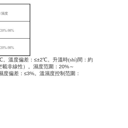
度
/
濕度
/20%-98%
/20%-98%
℃
。溫度偏差：
≤±2
℃
。升溫時(shí)間：約
空載非線性）。濕度范圍：
20%
～
濕度偏差：
≤3%
。溫濕度控制范圍：